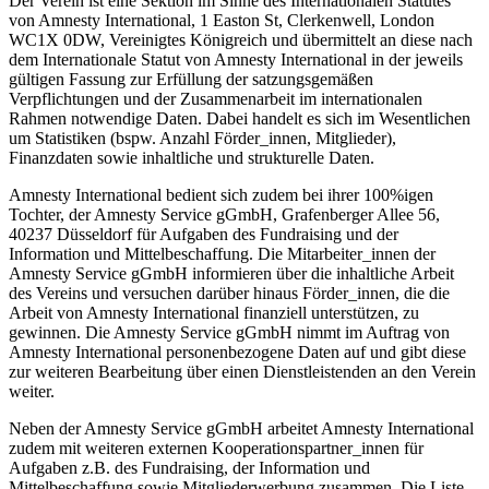
Der Verein ist eine Sektion im Sinne des Internationalen Statutes
von Amnesty International, 1 Easton St, Clerkenwell, London
WC1X 0DW, Vereinigtes Königreich und übermittelt an diese nach
dem Internationale Statut von Amnesty International in der jeweils
gültigen Fassung zur Erfüllung der satzungsgemäßen
Verpflichtungen und der Zusammenarbeit im internationalen
Rahmen notwendige Daten. Dabei handelt es sich im Wesentlichen
um Statistiken (bspw. Anzahl Förder_innen, Mitglieder),
Finanzdaten sowie inhaltliche und strukturelle Daten.
Amnesty International bedient sich zudem bei ihrer 100%igen
Tochter, der Amnesty Service gGmbH, Grafenberger Allee 56,
40237 Düsseldorf für Aufgaben des Fundraising und der
Information und Mittelbeschaffung. Die Mitarbeiter_innen der
Amnesty Service gGmbH informieren über die inhaltliche Arbeit
des Vereins und versuchen darüber hinaus Förder_innen, die die
Arbeit von Amnesty International finanziell unterstützen, zu
gewinnen. Die Amnesty Service gGmbH nimmt im Auftrag von
Amnesty International personenbezogene Daten auf und gibt diese
zur weiteren Bearbeitung über einen Dienstleistenden an den Verein
weiter.
Neben der Amnesty Service gGmbH arbeitet Amnesty International
zudem mit weiteren externen Kooperationspartner_innen für
Aufgaben z.B. des Fundraising, der Information und
Mittelbeschaffung sowie Mitgliederwerbung zusammen. Die Liste